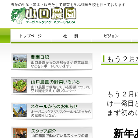
野菜の生産・加工・販売そして農業を学ぶ訓練学校を行っております
もう２月な
もう２月
け一発目
まず初め
新年