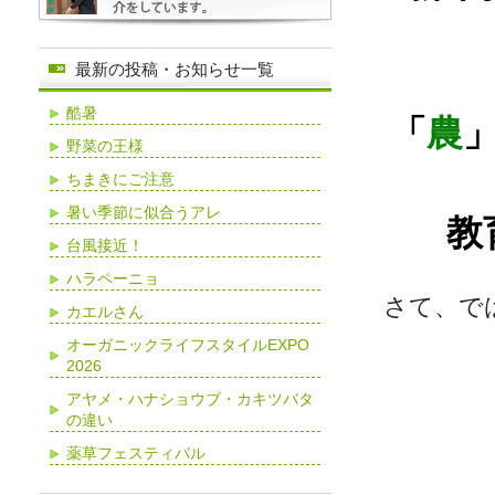
最新の投稿・お知らせ一覧
酷暑
「
農
野菜の王様
ちまきにご注意
暑い季節に似合うアレ
教
台風接近！
ハラペーニョ
さて、で
カエルさん
オーガニックライフスタイルEXPO
2026
アヤメ・ハナショウブ・カキツバタ
の違い
薬草フェスティバル