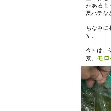
があるよ
夏バテな
ちなみに
す。
今回は、
モロ
菜、