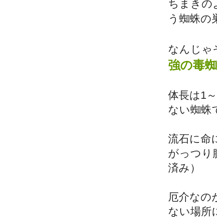
ちまきの
う蜘蛛の
なんじゃ
強の毒蜘
体長は1
ない蜘蛛
流石に命
がっつり
済み）
厄介なの
ない場所