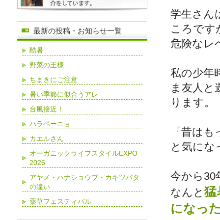
学生さん
ころです
最新の投稿・お知らせ一覧
危険なレ
酷暑
野菜の王様
私の少年
ちまきにご注意
ま友人と
暑い季節に似合うアレ
ります。
台風接近！
ハラペーニョ
『昔はも
カエルさん
と気にな
オーガニックライフスタイルEXPO
2026
今から30
アヤメ・ハナショウブ・カキツバタ
の違い
猛
なんと
薬草フェスティバル
になった