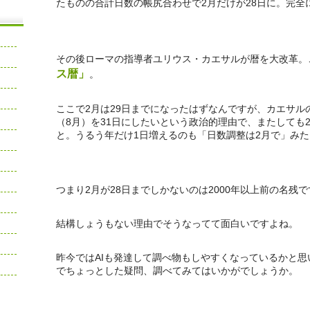
たものの合計日数の帳尻合わせで2月だけが28日に。完全
その後ローマの指導者ユリウス・カエサルが暦を大改革。
ス暦」
。
ここで2月は29日までになったはずなんですが、カエサル
（8月）を31日にしたいという政治的理由で、またしても
と。うるう年だけ1日増えるのも「日数調整は2月で」み
つまり2月が28日までしかないのは2000年以上前の名残で
結構しょうもない理由でそうなってて面白いですよね。
昨今ではAIも発達して調べ物もしやすくなっているかと
でちょっとした疑問、調べてみてはいかがでしょうか。