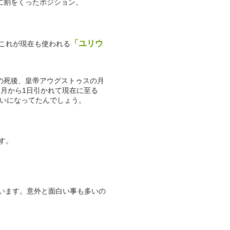
に割をくったポジション。
「ユリウ
これが現在も使われる
の死後、皇帝アウグストゥスの月
2月から1日引かれて現在に至る
たいになってたんでしょう。
す。
思います。意外と面白い事も多いの