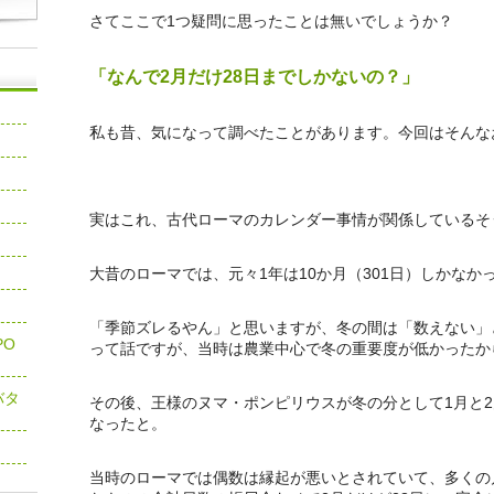
さてここで1つ疑問に思ったことは無いでしょうか？
「なんで2月だけ28日までしかないの？」
私も昔、気になって調べたことがあります。今回はそんな
実はこれ、古代ローマのカレンダー事情が関係しているそ
大昔のローマでは、元々1年は10か月（301日）しかなか
「季節ズレるやん」と思いますが、冬の間は「数えない」
PO
って話ですが、当時は農業中心で冬の重要度が低かったか
バタ
その後、王様のヌマ・ポンピリウスが冬の分として1月と2
なったと。
当時のローマでは偶数は縁起が悪いとされていて、多くの月