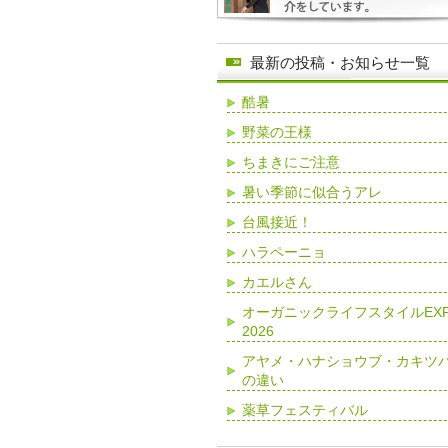
最新の投稿・お知らせ一覧
酷暑
野菜の王様
ちまきにご注意
暑い季節に似合うアレ
台風接近！
ハラペーニョ
カエルさん
オーガニックライフスタイルEX
2026
アヤメ・ハナショウブ・カキツ
の違い
薬草フェスティバル