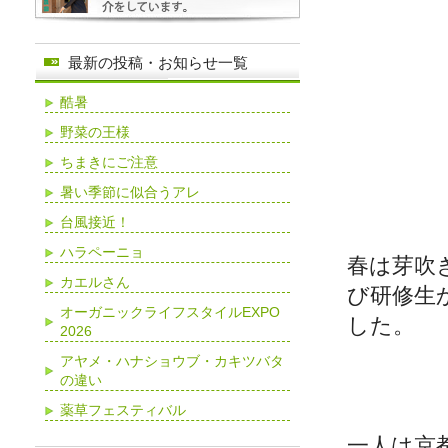
最新の投稿・お知らせ一覧
酷暑
野菜の王様
ちまきにご注意
暑い季節に似合うアレ
台風接近！
ハラペーニョ
春は芽吹
カエルさん
び研修生
オーガニックライフスタイルEXPO
した。
2026
アヤメ・ハナショウブ・カキツバタ
の違い
薬草フェスティバル
一人は京