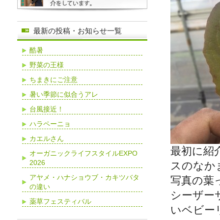
最新の投稿・お知らせ一覧
酷暑
野菜の王様
ちまきにご注意
暑い季節に似合うアレ
台風接近！
ハラペーニョ
カエルさん
最初に紹
オーガニックライフスタイルEXPO
2026
スのなか
アヤメ・ハナショウブ・カキツバタ
写真の葉
の違い
シーザー
薬草フェスティバル
いベビー