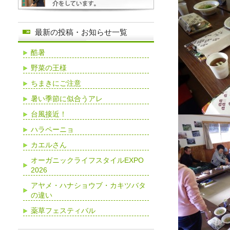
最新の投稿・お知らせ一覧
酷暑
野菜の王様
ちまきにご注意
暑い季節に似合うアレ
台風接近！
ハラペーニョ
カエルさん
オーガニックライフスタイルEXPO
2026
アヤメ・ハナショウブ・カキツバタ
の違い
薬草フェスティバル