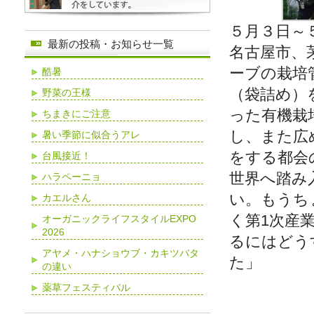
５月３日～
最新の投稿・お知らせ一覧
名古屋市、
ーブの栽培
酷暑
（袋詰め）
野菜の王様
った有機栽
ちまきにご注意
し、また広
暑い季節に似合うアレ
をする都会
台風接近！
世界へ踏み
ハラペーニョ
い。もうち
カエルさん
く第1次産
オーガニックライフスタイルEXPO
2026
るにはどう
アヤメ・ハナショウブ・カキツバタ
た」
の違い
薬草フェスティバル