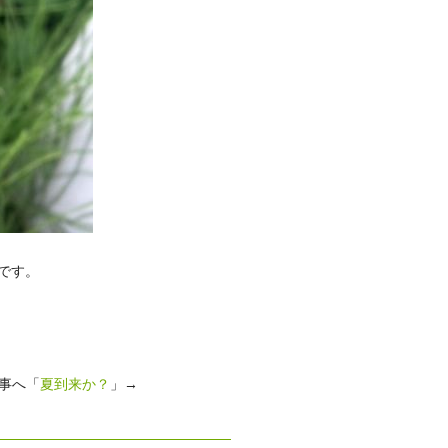
です。
事へ「
夏到来か？
」→