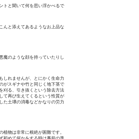
ントと聞いて何を思い浮かべるで
こんと添えてあるようなお上品な
悪魔のような顔を持っていたりし
かもしれませんが、とにかく生命力
のがスギナや竹と同じく地下茎で
を刈る、引き抜くという除去方法
して再び生えてくるという性質が
した土壌の消毒などかなりの労力
の植物は非常に根絶が困難です。
ず初めて何かをする時は事前の準