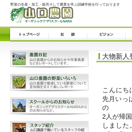
野菜の生産・加工・販売そして農業を学ぶ訓練学校を行っております
大物新人
こんにち
先月いっ
の
2人が帰
しました