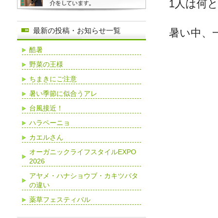
1人は何
最新の投稿・お知らせ一覧
暑い中、
酷暑
野菜の王様
ちまきにご注意
暑い季節に似合うアレ
台風接近！
ハラペーニョ
カエルさん
オーガニックライフスタイルEXPO
2026
アヤメ・ハナショウブ・カキツバタ
の違い
薬草フェスティバル