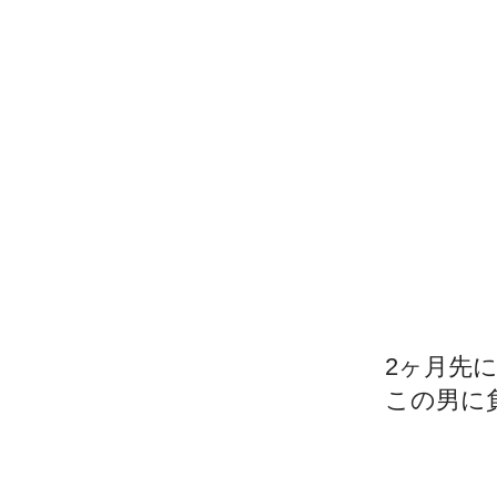
2ヶ月先
この男に