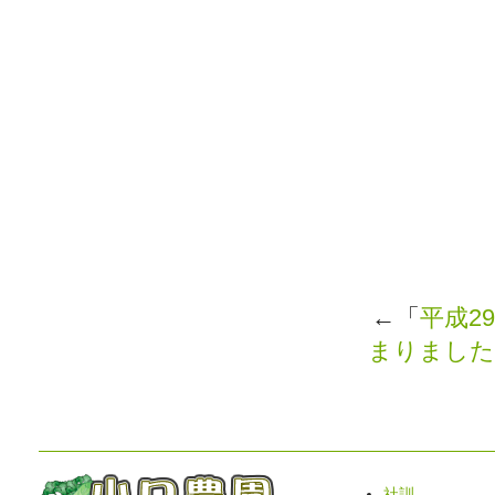
←「
平成2
まりました
社訓