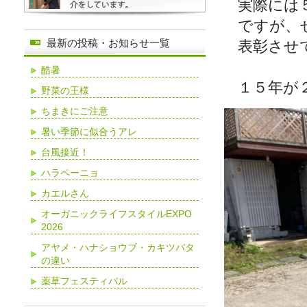
実際には
ですが、
最新の投稿・お知らせ一覧
表彰させ
酷暑
１５年が
野菜の王様
ちまきにご注意
暑い季節に似合うアレ
台風接近！
ハラペーニョ
カエルさん
オーガニックライフスタイルEXPO
2026
アヤメ・ハナショウブ・カキツバタ
の違い
薬草フェスティバル