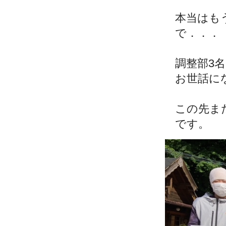
本当はも
で．．．
調整部3
お世話に
この先ま
です。