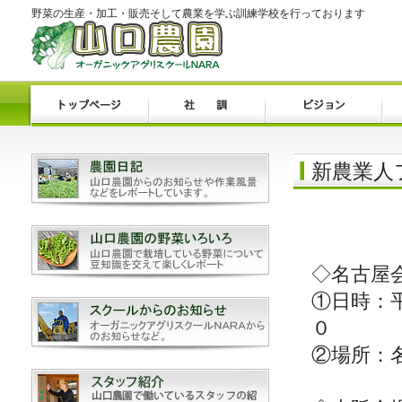
野菜の生産・加工・販売そして農業を学ぶ訓練学校を行っております
新農業人
◇名古屋
①日時：
０
②場所：