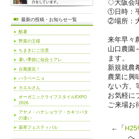
◇大阪会
①日時：
最新の投稿・お知らせ一覧
②場所：大
酷暑
来年早々
野菜の王様
山口農園
ちまきにご注意
ます。
暑い季節に似合うアレ
新規就農
台風接近！
農業に興
ハラペーニョ
ない方、
カエルさん
お気軽に
オーガニックライフスタイルEXPO
2026
ご来場お
アヤメ・ハナショウブ・カキツバタ
の違い
←「
H2
薬草フェスティバル
へ