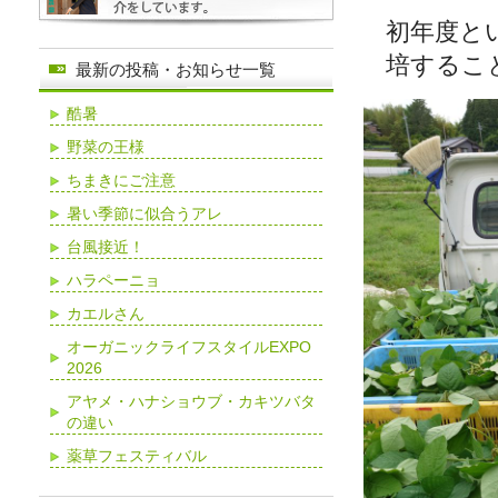
初年度と
培するこ
最新の投稿・お知らせ一覧
酷暑
野菜の王様
ちまきにご注意
暑い季節に似合うアレ
台風接近！
ハラペーニョ
カエルさん
オーガニックライフスタイルEXPO
2026
アヤメ・ハナショウブ・カキツバタ
の違い
薬草フェスティバル