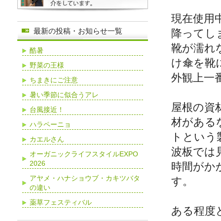
現在使用
最新の投稿・お知らせ一覧
降ってし
靴が濡れ
酷暑
け傘を靴
野菜の王様
外観上一
ちまきにご注意
暑い季節に似合うアレ
屋根の資
台風接近！
材がある
ハラペーニョ
トという
カエルさん
波板では
オーガニックライフスタイルEXPO
2026
時間がか
アヤメ・ハナショウブ・カキツバタ
す。
の違い
薬草フェスティバル
ある程度