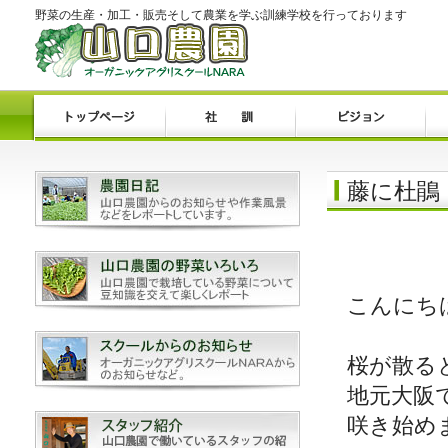
野菜の生産・加工・販売そして農業を学ぶ訓練学校を行っております
藤に杜鵑
こんにち
桜が散る
地元大阪
咲き始め